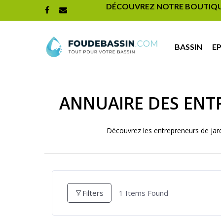
DÉCOUVREZ NOTRE BOUTIQUE 
BASSIN
E
ANNUAIRE DES ENT
Hit enter to search or ESC to close
Découvrez les entrepreneurs de jard
Filters
1
Items Found