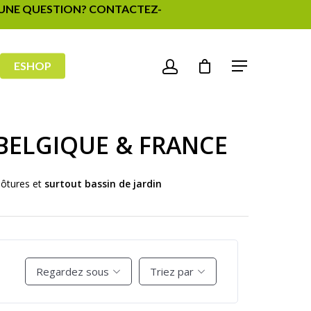
- UNE QUESTION? CONTACTEZ-
ESHOP
BELGIQUE & FRANCE
lôtures et
surtout bassin de jardin
Regardez sous
Triez par