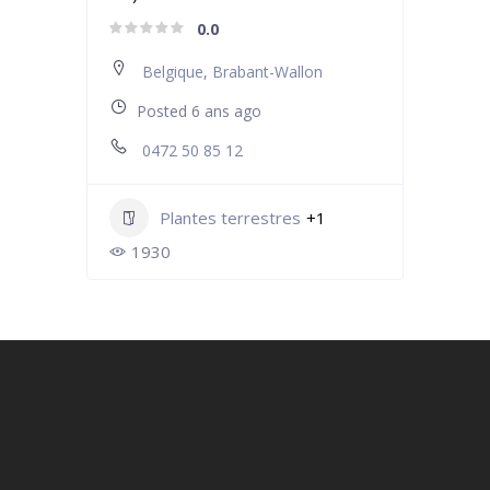
0.0
Belgique
,
Brabant-Wallon
Posted 6 ans ago
0472 50 85 12
Plantes terrestres
+1
1930