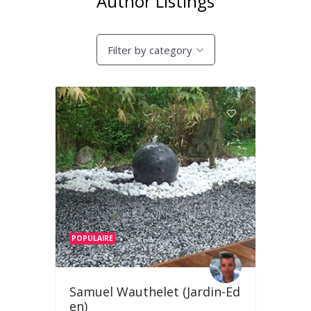
Author Listings
BASSIN
Filter by category
EPURATION
BAIGNADE
CONSTRUCTION
BAIGNADE
JARDIN
KOÏ
TRAITEMENTS
ENTREPRENEURS
MALADIE
CONTACT
ESHOP
POPULAIRE
Samuel Wauthelet (Jardin-Ed
en)