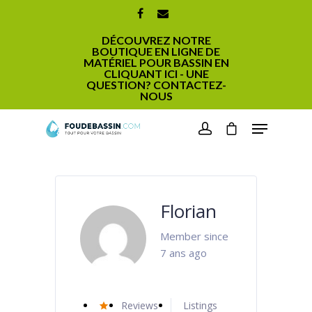
DÉCOUVREZ NOTRE
BOUTIQUE EN LIGNE DE
MATÉRIEL POUR BASSIN EN
CLIQUANT ICI - UNE
QUESTION? CONTACTEZ-
NOUS
Hit enter to search or ESC to close
Florian
Member since
7 ans ago
Reviews
Listings