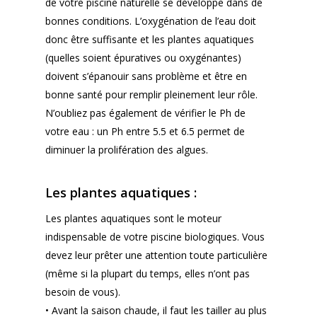
de votre piscine naturelle se développe dans de
bonnes conditions. L’oxygénation de l’eau doit
donc être suffisante et les plantes aquatiques
BASSIN
(quelles soient épuratives ou oxygénantes)
EPURATION
BAIGNADE
doivent s’épanouir sans problème et être en
bonne santé pour remplir pleinement leur rôle.
CONSTRUCTION
BAIGNADE
JARDIN
N’oubliez pas également de vérifier le Ph de
KOÏ
TRAITEMENTS
ENTREPRENEURS
votre eau : un Ph entre 5.5 et 6.5 permet de
diminuer la prolifération des algues.
MALADIE
CONTACT
Les plantes aquatiques :
ESHOP
Les plantes aquatiques sont le moteur
indispensable de votre piscine biologiques. Vous
devez leur prêter une attention toute particulière
(même si la plupart du temps, elles n’ont pas
besoin de vous).
• Avant la saison chaude, il faut les tailler au plus