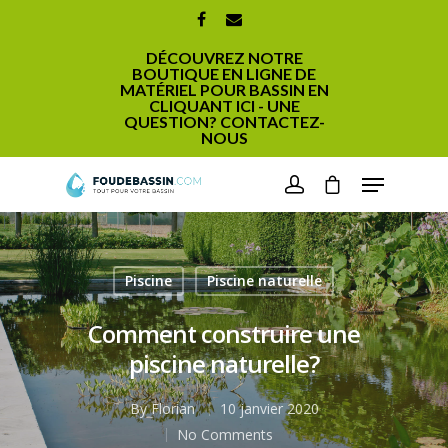
DÉCOUVREZ NOTRE
BOUTIQUE EN LIGNE DE
MATÉRIEL POUR BASSIN EN
CLIQUANT ICI - UNE
QUESTION? CONTACTEZ-
NOUS
Hit enter to search or ESC to close
Piscine
Piscine naturelle
Comment construire une
piscine naturelle?
By
Florian
10 janvier 2020
No Comments