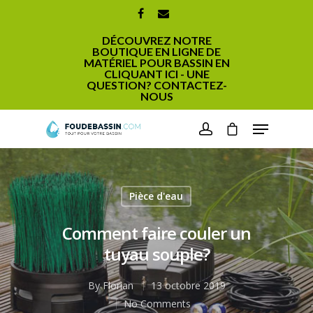
DÉCOUVREZ NOTRE
BOUTIQUE EN LIGNE DE
MATÉRIEL POUR BASSIN EN
CLIQUANT ICI - UNE
QUESTION? CONTACTEZ-
NOUS
Hit enter to search or ESC to close
Pièce d'eau
Comment faire couler un
tuyau souple?
By
Florian
13 octobre 2019
No Comments