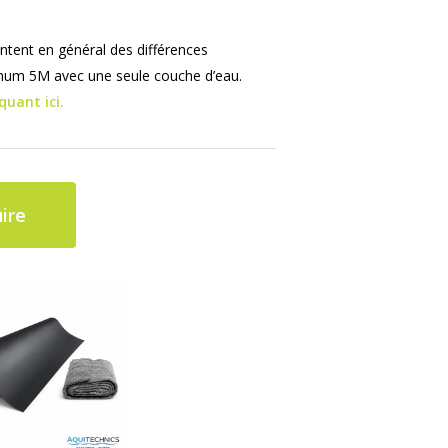
ntent en général des différences
ximum 5M avec une seule couche d’eau.
quant ici.
ire
BASSIN
EPURATION
BAIGNADE
CONSTRUCTION
BAIGNADE
JARDIN
KOÏ
TRAITEMENTS
ENTREPRENEURS