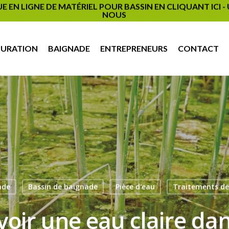
EN LIGNE DE MATÉRIEL POUR BASSIN EN CLIQUANT ICI 
NOUS
PURATION
BAIGNADE
ENTREPRENEURS
CONTACT
ade
Bassin de baignade
Pièce d'eau
Traitements de
ir une eau claire dan