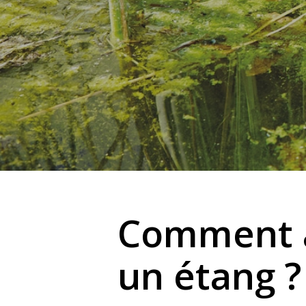
Hit enter to search or ESC to close
Comment a
un étang ?