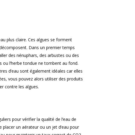
TRAITEMENTS
ENTREPRENEURS
MALADIE
CONTACT
ESHOP
au plus claire. Ces algues se forment
s’y décomposent. Dans un premier temps
taller des nénuphars, des arbustes ou des
tes ou l’herbe tondue ne tombent au fond.
ugères d’eau sont également idéales car elles
ées, vous pouvez alors utiliser des produits
r contre les algues.
liers pour vérifier la qualité de l’eau de
re placer un aérateur ou un jet d’eau pour
eau pour maintenir un taux correct de CO2.