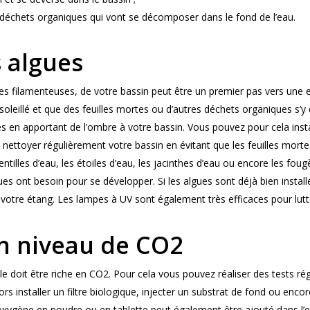
 déchets organiques qui vont se décomposer dans le fond de l’eau.
s algues
es filamenteuses, de votre bassin peut être un premier pas vers une e
nsoleillé et que des feuilles mortes ou d’autres déchets organiques 
es en apportant de l’ombre à votre bassin. Vous pouvez pour cela ins
de nettoyer régulièrement votre bassin en évitant que les feuilles mor
lentilles d’eau, les étoiles d’eau, les jacinthes d’eau ou encore les fo
es ont besoin pour se développer. Si les algues sont déjà bien install
votre étang. Les lampes à UV sont également très efficaces pour lutte
n niveau de CO2
lle doit être riche en CO2. Pour cela vous pouvez réaliser des tests régu
ors installer un filtre biologique, injecter un substrat de fond ou enco
’oxygène en poudre ou en tablette peut également être ajouté dans l’