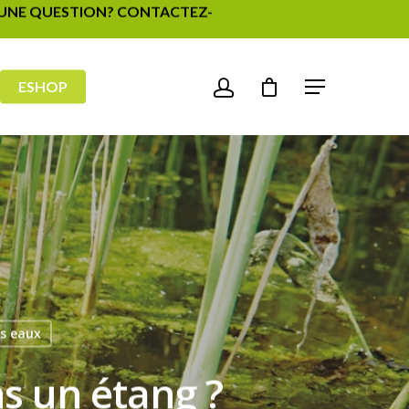
- UNE QUESTION? CONTACTEZ-
ESHOP
s eaux
s un étang ?