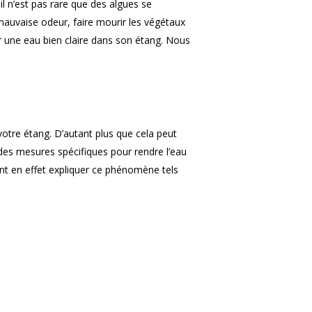
l n’est pas rare que des algues se
 mauvaise odeur, faire mourir les végétaux
ir une eau bien claire dans son étang. Nous
otre étang. D’autant plus que cela peut
des mesures spécifiques pour rendre l’eau
ent en effet expliquer ce phénomène tels
BASSIN
EPURATION
BAIGNADE
CONSTRUCTION
BAIGNADE
JARDIN
KOÏ