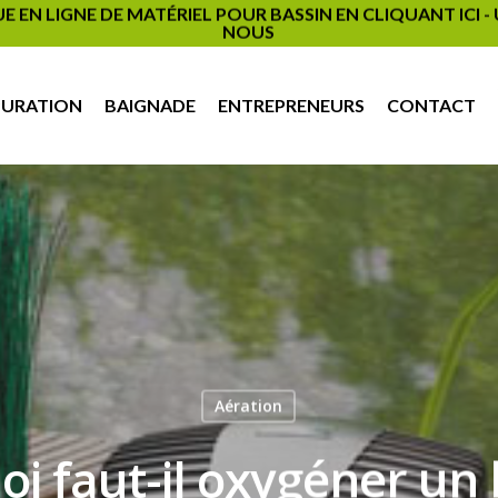
EN LIGNE DE MATÉRIEL POUR BASSIN EN CLIQUANT ICI 
NOUS
PURATION
BAIGNADE
ENTREPRENEURS
CONTACT
Aération
i faut-il oxygéner un 