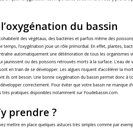
 l’oxygénation du bassin
cohabitent des végétaux, des bactéries et parfois même des poissons
e temps, l’oxygénation joue un rôle primordial. En effet, plantes, ba
entraîne automatiquement une détérioration de tous les organismes vi
qui jaunissent ou des poissons retrouvés morts à la surface. L’eau de
sont en train de se développer. Les algues risquent d’accélérer la m
dont ils ont besoin. Une bonne oxygénation du bassin permet donc à tou
e développer correctement. Pour éviter que votre bassin ne manque d’
ils très pratiques disponibles notamment sur Foudebassin.com.
y prendre ?
vez mettre en place quelques astuces très simples comme par exempl