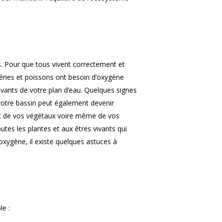
. Pour que tous vivent correctement et
BASSIN
ctéries et poissons ont besoin d’oxygène
vants de votre plan d’eau. Quelques signes
EPURATION
BAIGNADE
 votre bassin peut également devenir
CONSTRUCTION
BAIGNADE
JARDIN
ort de vos végétaux voire même de vos
tes les plantes et aux êtres vivants qui
KOÏ
TRAITEMENTS
ENTREPRENEURS
oxygène, il existe quelques astuces à
MALADIE
CONTACT
ESHOP
e :