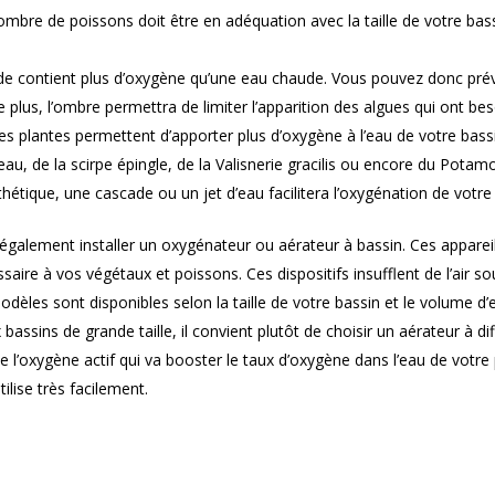
mbre de poissons doit être en adéquation avec la taille de votre bassi
ide contient plus d’oxygène qu’une eau chaude. Vous pouvez donc pré
plus, l’ombre permettra de limiter l’apparition des algues qui ont bes
s plantes permettent d’apporter plus d’oxygène à l’eau de votre bassi
’eau, de la scirpe épingle, de la Valisnerie gracilis ou encore du Potamo
thétique, une cascade ou un jet d’eau facilitera l’oxygénation de votre
galement installer un oxygénateur ou aérateur à bassin. Ces apparei
saire à vos végétaux et poissons. Ces dispositifs insufflent de l’air
 modèles sont disponibles selon la taille de votre bassin et le volume 
assins de grande taille, il convient plutôt de choisir un aérateur à dif
 l’oxygène actif qui va booster le taux d’oxygène dans l’eau de votre 
lise très facilement.