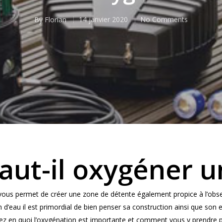
By
Florian
14 janvier 2020
No Comments
aut-il oxygéner u
in vous permet de créer une zone de détente également propice à l’obs
 d’eau il est primordial de bien penser sa construction ainsi que son en
rez en quoi l’oxygénation est importante et comment vous y prendre po