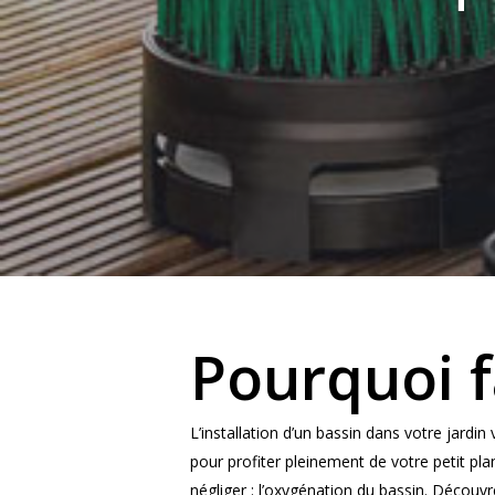
Hit enter to search or ESC to close
Pourquoi f
L’installation d’un bassin dans votre jard
pour profiter pleinement de votre petit plan
négliger : l’oxygénation du bassin. Découv