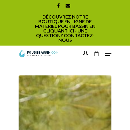
DÉCOUVREZ NOTRE
BOUTIQUE EN LIGNE DE
MATÉRIEL POUR BASSIN EN
CLIQUANT ICI - UNE
QUESTION? CONTACTEZ-
NOUS
Hit enter to search or ESC to close