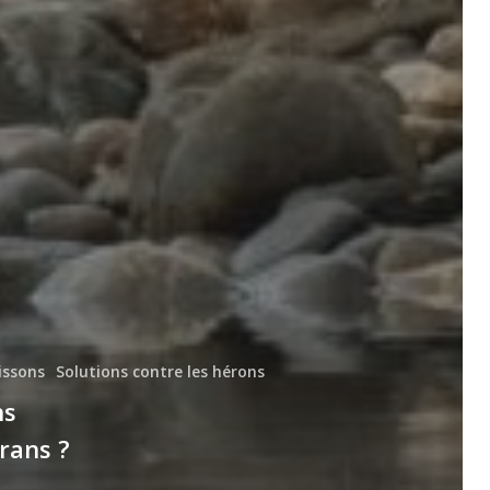
issons
Solutions contre les hérons
ns
rans ?