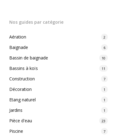
Nos guides par catégorie
Aération
2
Baignade
6
Bassin de baignade
10
Bassins à koïs
11
Construction
7
Décoration
1
Etang naturel
1
Jardins
1
Pièce d'eau
23
Piscine
7