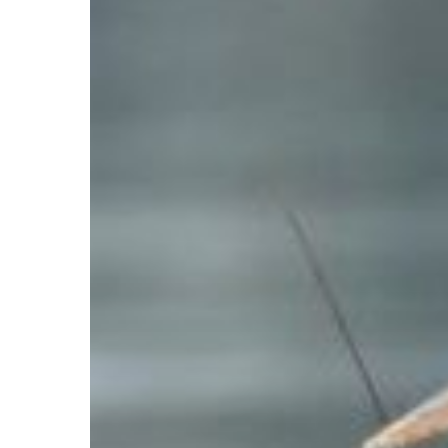
Hit enter to search or ESC to close