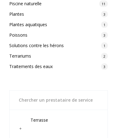
Piscine naturelle
11
Plantes
3
Plantes aquatiques
1
Poissons
3
Solutions contre les hérons
1
Terrariums
2
Traitements des eaux
3
Chercher un prestataire de service
Terrasse